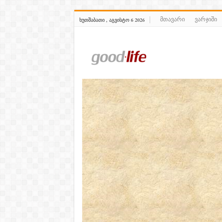
მთავარი
ვარჯიში
ᲮᲣᲗᲨᲐᲑᲐᲗᲘ , ᲐᲒᲕᲘᲡᲢᲝ 6 2026