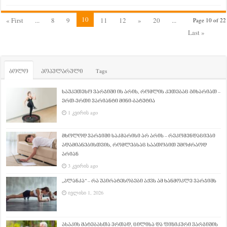
10
« First
...
8
9
11
12
»
20
...
Page 10 of 22
Last »
ბოლო
პოპულარული
Tags
საუკეთესო ვარჯიში ის არის, რომლის კეთებაც გიხარიათ –
ერთ-ერთი ვარიანტი მინი-ბატუტია
1 კვირის ago
მხოლოდ ვარჯიში საკმარისი არ არის – რეკომენდაციები
ადამიანებისთვის, რომლებსაც საათობით უმოძრაოდ
არიან
3 კვირის ago
„პლანკა“ – რა უპირატესობები აქვს ამ ხანმოკლე ვარჯიშს
ივლისი 1, 2026
ასაკის მატებასთა ერთად, ცილისა და ფიზიკური ვარჯიშის