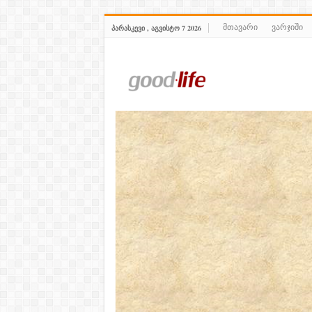
მთავარი
ვარჯიში
ᲞᲐᲠᲐᲡᲙᲔᲕᲘ , ᲐᲒᲕᲘᲡᲢᲝ 7 2026