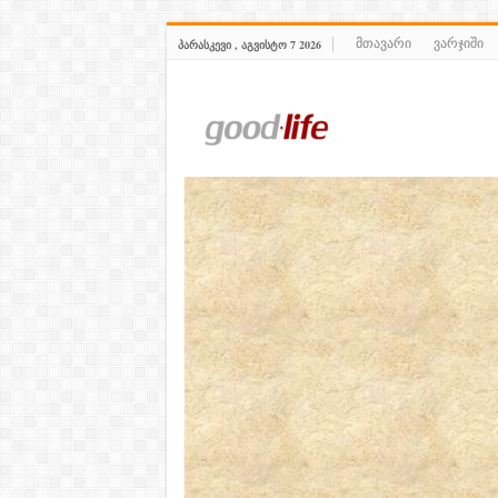
მთავარი
ვარჯიში
ᲞᲐᲠᲐᲡᲙᲔᲕᲘ , ᲐᲒᲕᲘᲡᲢᲝ 7 2026