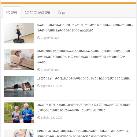
ბოლო
პოპულარული
Tags
საუკეთესო ვარჯიში ის არის, რომლის კეთებაც გიხარიათ –
ერთ-ერთი ვარიანტი მინი-ბატუტია
2 კვირის ago
მხოლოდ ვარჯიში საკმარისი არ არის – რეკომენდაციები
ადამიანებისთვის, რომლებსაც საათობით უმოძრაოდ
არიან
3 კვირის ago
„პლანკა“ – რა უპირატესობები აქვს ამ ხანმოკლე ვარჯიშს
ივლისი 1, 2026
ასაკის მატებასთა ერთად, ცილისა და ფიზიკური ვარჯიშის
„დოზაც“ უნდა გაიზარდოს – ახალი კვლევა
ივნისი 23, 2026
წონის კლების მედიკამენტების გამოყენებამ, შესაძლოა,
ფიზიკური აქტივობის შემცირება გამოიწვიოს