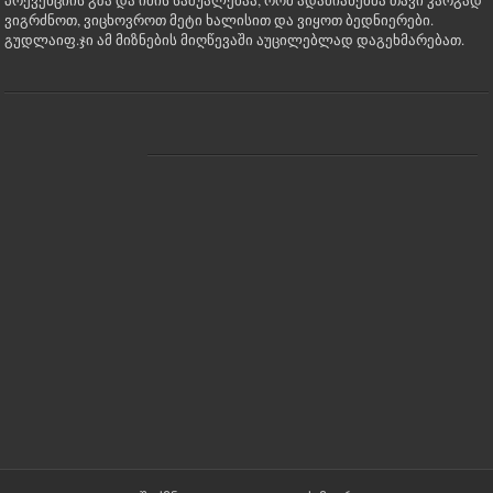
პრევენციის გზა და იმის საშუალებაა, რომ ადამიანებმა თავი კარგად
ვიგრძნოთ, ვიცხოვროთ მეტი ხალისით და ვიყოთ ბედნიერები.
გუდლაიფ.ჯი ამ მიზნების მიღწევაში აუცილებლად დაგეხმარებათ.