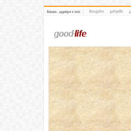
მთავარი
ვარჯიში
კ
ᲨᲐᲑᲐᲗᲘ , ᲐᲒᲕᲘᲡᲢᲝ 8 2026