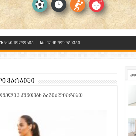
ფსიქოლოგია
ტექნოლოგიები
ბო
ი ვარჯიში
რომელიც კუნთებს გაგიძლიერებთ