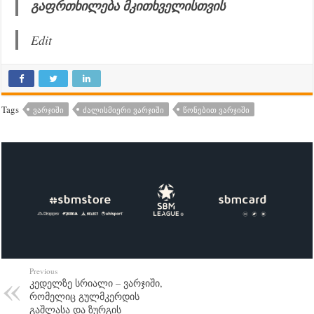
გაფრთხილება მკითხველისთვის
Edit
Tags
ᲕᲐᲠᲯᲘᲨᲘ
ᲫᲐᲚᲘᲡᲛᲘᲔᲠᲘ ᲕᲐᲠᲯᲘᲨᲘ
ᲬᲝᲜᲔᲑᲘᲗ ᲕᲐᲠᲯᲘᲨᲘ
Previous
კედელზე სრიალი – ვარჯიში,
რომელიც გულმკერდის
გაშლასა და ზურგის